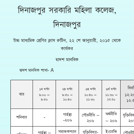
দিনাজপুর সরকারি মহিলা কলেজ,
দিনাজপুর
উচ্চ মাধ্যমিক শ্রেণির ক্লাস রুটিন, ২২ শে জানুয়ারী, ২০১৫ থেকে
কার্যকর
দ্বাদশ মানবিক
দ্বাদশ মানবিক শাখা- A
বির
১ম ঘন্টা
২য় ঘন্টা
৩য় ঘন্টা
৪র্থ ঘন্টা
বার
১২:২
৯:০০ –
৯:৫০ –
১০:৪০ –
১১:৩০ –
৯:৫০
১০:৪০
১১:৩০
১২:২০
১২:
অর্থনীতি
গার্হস্থ্য
পৌরনীতি –
যুক্তিবি
শনিবার
-
-২০৬
২০৬
– ২০৬
২০
সমাজকল্যান
ইংরেজি
যুক্তিবিদ্যা-
গার্হস্থ্য –
পৌরনী