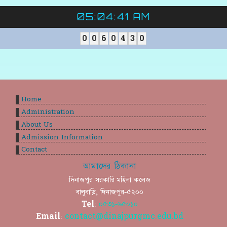
05:04:42 AM
0
0
6
0
4
3
0
Home
Administration
About Us
Admission Information
Contact
আমাদের ঠিকানা
দিনাজপুর সরকারি মহিলা কলেজ
বালুবাড়ি, দিনাজপুর-৫২০০
Tel:
০৫৩১-৬৫০১০
Email:
contact@dinajpurgmc.edu.bd