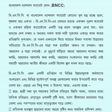
বাংলাদেশ ন্যাশনাল ক্যাডেট কোর (BNCC)
বি.এন.সি.সি. বা বাংলাদেশ ন্যাশনাল ক্যাডেট কোরের মূল মন্ত্র হচ্ছে জ্ঞান,
শৃঙ্খলা আর একতা । বি.এন.সি.সি-এর সোল্ডার ব্যাজে একজন পুরুষ ক্যাডেট
ও একজন মহিলা ক্যাডেটকে একটি অস্ত্র ধারণ অবস্থায় দেখা যায়। যার
মাধ্যমে দেশ রক্ষায় ও অন্যান্য সকল কর্মে নারী পুরুষের একত্রে কাজ করার
প্রতিশ্রুতি দৃশ্যমান। যে তরুন প্রজন্মকে দিয়ে সাম্যের বিজয় পতাকা উড়ানোর
অভিপ্রায়ে বি.এন.সি.সি-এর যাত্রা শুরু হয়েছিল আজও তা চলমান। আর
আমাদের এ যাত্রা চলবেই। যে মুহূর্তে দাঁড়িয়ে আমরা আমাদের লক্ষ্যের কথা
বলছি, আমাদের আদর্শের কথা বলছি, আমাদের সংকল্পের কথা বলছি সেই
সময়টি আমাদের জাতীয় জীবনে একটি বিশেষ স্থান দখল করে আছে।
বি.এন.সি.সি. এমন একটি প্রতিষ্ঠান যা বিভিন্ন উন্নয়নমূলক কর্মকান্ডে
অংশগ্রহণ এবং বিভিন্ন দূর্যোগপূর্ণ অবস্থা মোকাবেলা করার উপযোগী করে গড়ে
তোলা হয়। এছাড়া এর কিছু লক্ষ্য ও উদ্দেশ্য আছে। এগুলো হচ্ছে –
 ছাত্র/ ছাত্রী তথা যুব সমাজের নৈতিক চরিত্রের উন্নতি সাধন, তাদের মধ্যে
নৈতিক চরিত্রের/ নেতৃত্বের গুণাবলী সৃষ্টি করা, ত্যাগ স্বীকারের মনোভাব গড়ে
তোলা এবং পরস্পরের মধ্যে ভাতৃত্ববোধ গড়ে তোলা।
 প্রতিরক্ষা ব্যবস্থায় ছাত্রদের মধ্যে আগ্রহ সৃষ্টির জন্য সামরিক প্রশিক্ষণ দেয়া।