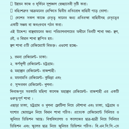
 উন্নয়ন কাজ ও দূর্দিনে সুশৃঙ্খল স্বেচ্ছাসেবী সৃষ্টি করা।
 বহিঃশত্রুর আক্রমনের প্রেক্ষিতে দ্বিতীয় প্রতিরোধ বাহিনী গড়ে তোলা।
 দেশের সকল কাজে নেতৃত্ব দানের জন্য প্রতিরক্ষা বাহিনীসহ নেতৃত্বের
একটি সঞ্চয় বা জবংবৎাব গঠন করা।
এই উদ্দেশ্য বাস্থবায়নের জন্য পরিচালনালয়ের অধীনে তিনটি শাখা যথা- স্থল,
নৌ, ও বিমান শাখা স্থাপিত হয়।
স্থল শাখা ৫টি রেজিমেন্টে বিভক্ত। এগুলো হচ্ছে-
১. রমনা রেজিমেণ্ট- ঢাকা।
২. কর্ণফুলী রেজিমেণ্ট- চট্রগ্রাম।
৩. মহাস্থান রেজিমেণ্ট- রাজশাহী।
৪. ময়নামতি রেজিমেণ্ট- কুমিল্লা এবং
৫. সুন্দরবন রেজিমেণ্ট- খুলনা।
দিনাজপুর সরকারি মহিলা কলেজ মহাস্থান রেজিমেণ্ট- রাজশাহী এর একটি
গুরুত্বপূর্ণ শাখা ।
এছাড়া ঢাকা, চট্র্রগ্রাম ও খুলনা ফ্লোটিলা নিয়ে নৌশাখা এবং ঢাকা, চট্র্রগ্রাম ও
যশোর স্কোয়াড্রন নিয়ে বিমান শাখা গঠিত। প্রত্যেক রেজিমেণ্টে সিনিয়র ও
জুনিয়র ডিভিশন আছে। বিশ্ববিদ্যালয় ও কলেজের ছাত্র-ছাত্রী নিয়ে সিনিয়র
ডিভিশন এবং স্কুলের ছাত্র নিয়ে জুনিয়র ডিভিশন গঠিত। বি.এন.সি.সি.-তে