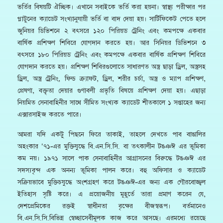
ভর্তির বিষয়টি ঐচ্ছিক। এখানে সবাইকে ভর্তি করা হয়না। স্বাস্থ্য পরীক্ষার পর
প্লাটুনের ক্যাডেট সংখ্যানুযায়ী ভর্তি বা বাদ দেয়া হয়। সার্টিফিকেট পেতে হলে
জুনিয়র ডিভিশনে ২ বৎসরে ১২০ পিরিয়ড ট্রেনিং এবং কমপক্ষে একবার
বার্ষিক প্রশিক্ষণ শিবিরে যোগদান করতে হয়। আর সিনিয়র ডিভিশনে ৩
বৎসরে ১৮০ পিরিয়ড ট্রেনিং এবং কমপক্ষে একবার বার্ষিক প্রশিক্ষণ শিবিরে
যোগদান করতে হয়। প্রশিক্ষণ শিবিরগুলোতে সাধারণত অস্ত্র ছাড়া ড্রিল, অস্ত্রসহ
ড্রিল, অস্ত্র ট্রেনিং, ফিল্ড ক্র্যাফট, ড্রিল, শরীর চর্চা, অস্ত্র ও ম্যাপ প্রশিক্ষণ,
প্রেষণা, বক্তৃতা দেয়ার গুণাবলী প্রভৃতি বিষয়ে প্রশিক্ষণ দেয়া হয়। এছাড়া
নিয়মিত সেনাবাহিনীর সাথে সীমিত সংখ্যক ক্যাডেট শীতকালে ১ সপ্তাহের জন্য
এক্সারসাইজ করতে পারে।
আমরা যদি একটু পিছনে ফিরে তাকাই, তাহলে দেখতে পাব বাঙালির
অহংকার ‘৭১-এর মুক্তিযুদ্ধে বি.এন.সি.সি. বা তৎকালীন টঙঞঈ এর ভূমিকা
কম নয়। ১৯৭১ সালে পাক সেনাবাহিনীর আগ্রাসনের বিরুদ্ধে টঙঞঈ এর
সদস্যবৃন্দ এক অনন্য ভূমিকা পালন করে। বহু অফিসার ও ক্যাডেট
সক্রিয়ভাবে মুক্তিচযুদ্ধে অংশগ্রহণ করে টঙঞঈ-এর জন্য এক গৌরবোজ্জ্বল
ইতিহাস সৃষ্টি করে। এ প্রয়োজনীয় মূহূর্তে তারা প্রমাণ করেন যে,
দেশপ্রেমিকের রক্তই স্বাধীনতা বৃক্ষের বীজস্বরূপ। বর্তমানেও
বি.এন.সি.সি.বিভিন্ন স্বেচ্ছাসেবীমূলক কাজ করে আসছে। এরমধ্যে রয়েছে