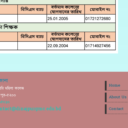
কানা
Home
ারি মহিলা কলেজ
নাজপুর-৫২০০
About Us
৬৫০১০
ntact@dinajpurgmc.edu.bd
Contact