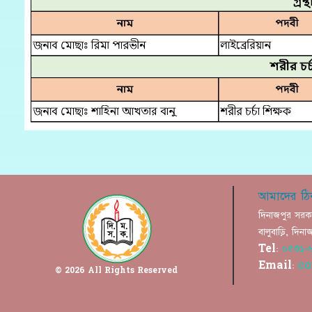
আমাদের ঠি
দিনাজপুর সরক
বালুবাড়ি, দি
Tel:
০৫৩১-
Email:
co
© 2026 All Rights Reserved