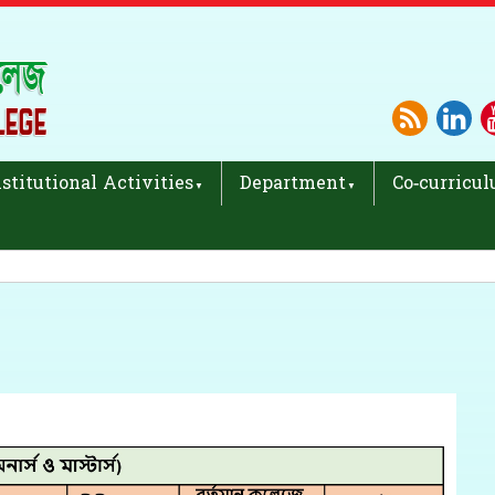
nstitutional Activities
Department
Co-curricul