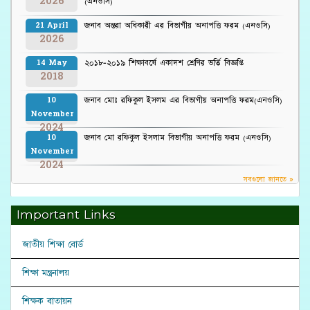
2026
(এনওসি)
জনাব অন্তরা অধিকারী এর বিভাগীয় অনাপত্তি ফরম (এনওসি)
21 April
2026
২০১৮-২০১৯ শিক্ষাবর্ষে একাদশ শ্রেণির ভর্তি বিজ্ঞপ্তি
14 May
2018
জনাব মোঃ রফিকুল ইসলম এর বিভাগীয় অনাপত্তি ফরম(এনওসি)
10
November
2024
জনাব মো রফিকুল ইসলাম বিভাগীয় অনাপত্তি ফরম (এনওসি)
10
November
2024
সবগুলো জানতে »
Important Links
জাতীয় শিক্ষা বোর্ড
শিক্ষা মন্ত্রনালয়
শিক্ষক বাতায়ন