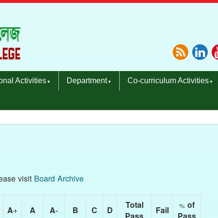
ional Activities
Department
Co-curriculum Activities
lease visit
Board Archive
Total
% of
A+
A
A-
B
C
D
Fail
Pass
Pass