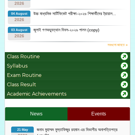
2026
উচ্চ মাধ্যমিক সার্টিফিকেট পরীক্ষা-২০২৬ শিক্ষার্থীদের ট্রায়াল...
04 August
2026
জুলাই গণঅভ্যুত্থান দিবস-২০২৬ পালন (copy)
03 August
2026
সবগুলো জানতে »
Class Routine
Syllabus
Exam Routine
Class Result
Academic Achievements
News
Events
জনাব মুহাম্মদ মুস্তাফিজুর রহমান এর বিভাগীয় অনাপত্তিপত্র
21 May