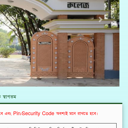
Next
 স্বাগতম
বে এবং Pin/Security Code অবশ্যই মনে রাখতে হবে।