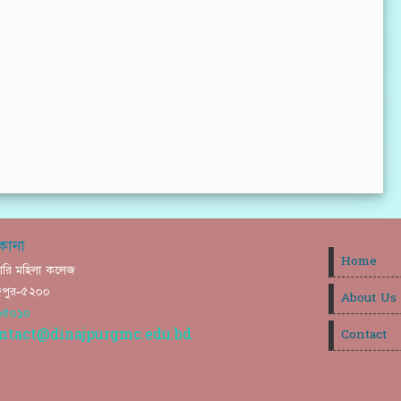
কানা
Home
ারি মহিলা কলেজ
নাজপুর-৫২০০
About Us
৬৫০১০
ntact@dinajpurgmc.edu.bd
Contact