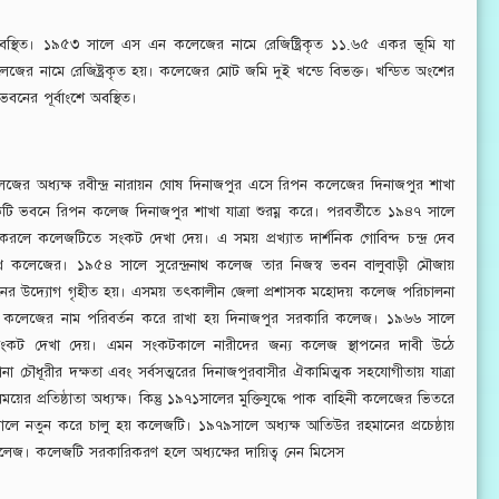
 অবস্থিত। ১৯৫৩ সালে এস এন কলেজের নামে রেজিষ্ট্রিকৃত ১১.৬৫ একর ভূমি যা
েজের নামে রেজিষ্ট্রকৃত হয়। কলেজের মোট জমি দুই খন্ডে বিভক্ত। খন্ডিত অংশের
নের পূর্বাংশে অবস্থিত।
র অধ্যক্ষ রবীন্দ্র নারায়ন ঘোষ দিনাজপুর এসে রিপন কলেজের দিনাজপুর শাখা
টি ভবনে রিপন কলেজ দিনাজপুর শাখা যাত্রা শুরম্ন করে। পরবর্তীতে ১৯৪৭ সালে
 কলেজটিতে সংকট দেখা দেয়। এ সময় প্রখ্যাত দার্শনিক গোবিন্দ চন্দ্র দেব
েন্দ্রনাথ কলেজের। ১৯৫৪ সালে সুরেন্দ্রনাথ কলেজ তার নিজস্ব ভবন বালুবাড়ী মৌজায়
য়করনের উদ্যোগ গৃহীত হয়। এসময় তৎকালীন জেলা প্রশাসক মহোদয় কলেজ পরিচালনা
রে কলেজের নাম পরিবর্তন করে রাখা হয় দিনাজপুর সরকারি কলেজ। ১৯৬৬ সালে
য়ে সংকট দেখা দেয়। এমন সংকটকালে নারীদের জন্য কলেজ স্থাপনের দাবী উঠে
া চৌধূরীর দক্ষতা এবং সর্বসত্মরের দিনাজপুরবাসীর ঐকামিত্মক সহযোগীতায় যাত্রা
প্রতিষ্ঠাতা অধ্যক্ষ। কিন্তু ১৯৭১সালের মুক্তিযুদ্ধে পাক বাহিনী কলেজের ভিতরে
কালে নতুন করে চালু হয় কলেজটি। ১৯৭৯সালে অধ্যক্ষ আতিউর রহমানের প্রচেষ্ঠায়
জ। কলেজটি সরকারিকরণ হলে অধ্যক্ষের দায়িত্ব নেন মিসেস