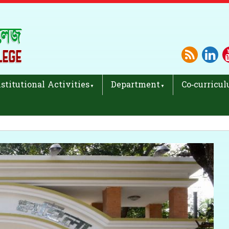
nstitutional Activities
Department
Co-curricul