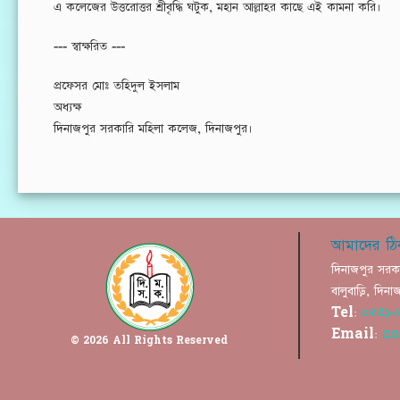
এ কলেজের উত্তরোত্তর শ্রীবৃদ্ধি ঘটুক, মহান আল্লাহর কাছে এই কামনা করি।
--- স্বাক্ষরিত ---
প্রফেসর মোঃ তহিদুল ইসলাম
অধ্যক্ষ
দিনাজপুর সরকারি মহিলা কলেজ,
দিনাজপুর।
আমাদের ঠি
দিনাজপুর সরক
বালুবাড়ি, দি
Tel:
০৫৩১-
Email:
co
© 2026 All Rights Reserved