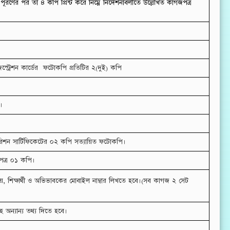
ণের পর তা ৪ কপি প্রিন্ট করে নিম্নে নির্দেশনাবলীতে উল্লেখিত কাগজপত্র
িস্ট্রেশন কার্ডের ফটোকপি প্রতিটির ২(দুই) কপি
।
ে ওয়ারিশন সার্টিফিকেটের ০২ কপি সত্যায়িত ফটোকপি।
দপত্র ০১ কপি।
ষয়, শিক্ষার্থী ও অভিভাবকের মোবাইল নাম্বার লিখতে হবে।(সব কাগজ ২ সেট
হ অন্যান্য তথ্য দিতে হবে।