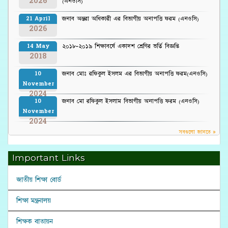
2026
(এনওসি)
জনাব অন্তরা অধিকারী এর বিভাগীয় অনাপত্তি ফরম (এনওসি)
21 April
2026
২০১৮-২০১৯ শিক্ষাবর্ষে একাদশ শ্রেণির ভর্তি বিজ্ঞপ্তি
14 May
2018
জনাব মোঃ রফিকুল ইসলম এর বিভাগীয় অনাপত্তি ফরম(এনওসি)
10
November
2024
জনাব মো রফিকুল ইসলাম বিভাগীয় অনাপত্তি ফরম (এনওসি)
10
November
2024
সবগুলো জানতে »
Important Links
জাতীয় শিক্ষা বোর্ড
শিক্ষা মন্ত্রনালয়
শিক্ষক বাতায়ন