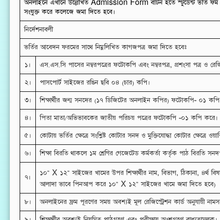
অনলাইনে এখানে উল্লেখিত Admission Form বাটন হতে স্টুডেন্ট ভর্তি ফর্ম পূর
সংযুক্ত করে কলেজে জমা দিতে হবে।
নির্দেশনাবলী
ভর্তির আবেদন ফরমের সাথে নিম্নলিখিত কাগজপত্র জমা দিতে হবেঃ
১।
এস.এস.সি পাসের নম্বরপত্রের ফটোকপি এবং নম্বরপত্র, প্রশংসা পত্র ও রেজ
২।
পাসপোর্ট সাইজের রঙিন ছবি ০৪ (চার) কপি।
৩।
শিক্ষার্থীর জন্ম সনদের (১৭ ডিজিটের অনলাইন কপির) ফটোকপি- ০১ কপি
৪।
পিতা মাতা/অভিভাবকের জাতীয় পরিচয় পত্রের ফটোকপি -০১ কপি করে।
৫।
কোটায় ভর্তির ক্ষেত্রে সংশ্লিষ্ট কোটার সনদ ও মুক্তিযোদ্ধা কোটার ক্ষেত্র
৬।
শিক্ষা বিরতি থাকলে ১ম শ্রেণির গেজেটেড কর্মকর্তা কর্তৃক পাঠ বিরতি সন
১০" X ১২" সাইজের খামের উপর শিক্ষার্থীর নাম, বিভাগ, ঠিকানা, ৪র্থ বি
৭।
আলাদা ভাবে পিনআপ করে ১০" X ১২" সাইজের খামে জমা দিতে হবে)
৮।
অনলাইনের ফ্রম পূরণের সময় অবশ্যই মূল রেজিস্ট্রেশন কার্ড অনুযায়ী নামস
৯।
শিক্ষার্থীর অবশ্যই নিয়মিত পাঠগ্রহণ এবং পরীক্ষায় অংশগ্রহণ বাধ্যতামূলক।