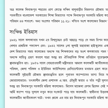
অত্র কলেজ দিনাজপুর শহরের প্রাণ কেন্দ্রে দক্ষিন বালুবাড়ীর নিমনগর মৌজায়
পরবর্তীতে বাংলাদেশ সরকারের শিক্ষা বিভাগের পক্ষে দিনাজপুর সরকারি মহিলা কল
পরিমান ৪৪ শতাংশ। অন্য অংশের পরিমান ১১.২১। খন্ডিত অংশ কলেজের বিজ্ঞান ভব
সংক্ষিপ্ত ইতিহাস
১৯৪১ সালে কলকাতায় যখন ২য় বিশ্বযুদ্ধের ঢেউ আছড়ে পড়ে সে সময় রিপন কলেজে
খেলার প্রাথমিক পদক্ষেপ নেন। ১৯৪২ সালের ১লা জুলাই মহারাজা হাইস্কুলের এক
দেশ বিভাগের সময় কলেজের অধ্যক্ষ সহ শিক্ষকদের বড় অংশ কলকাতায় গমন করলে
অধ্যক্ষ দায়িত্ব গ্রহণ করলে যাত্রা শুরম্ন হয় ঐতিহাসিক শিক্ষা প্রতিষ্ঠান সুর
স্থানামত্মরিত হয়। ১৯৫৬ সালে সোহরাওয়ার্দী মন্ত্রীসভার আমলে কলেজটি জাতী
পরিষদ, জেলা পরিষদ ও ইউনিয়ন কাউন্সিলের প্রেসিডেন্টদের মতামত গ্রহণ ক
কলেজটি সুইহারী মৌজায় স্থানামত্মরিত হলে পুরাতন ক্যাম্পাসের ভাগ্য নি
জোরালোভাবে। তৎকালীন জেলা প্রশাসক এ.আর. চৌধুরী স্কয়ার ও তাঁর পত্নী সুলতান
শুরম্ন হয় দিনাজপুর সরকারি মহিলা কলেজের। মিসেস মাজেদা বেগম ছিলেন সেই সময়ের 
আর্মি ক্যাম্প গড়ে তুললে নতুন করে সংকটে পড়ে যায় কলেজটি। স্বাধীনতা উত্তর
কলেজটির জাতীয়করণ ঘটে। তখন থেকে এর নাম হয় দিনাজপুর সরকারি মহিলা কলে