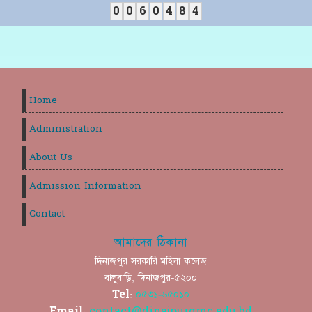
0
0
6
0
4
8
4
Home
Administration
About Us
Admission Information
Contact
আমাদের ঠিকানা
দিনাজপুর সরকারি মহিলা কলেজ
বালুবাড়ি, দিনাজপুর-৫২০০
Tel:
০৫৩১-৬৫০১০
Email:
contact@dinajpurgmc.edu.bd