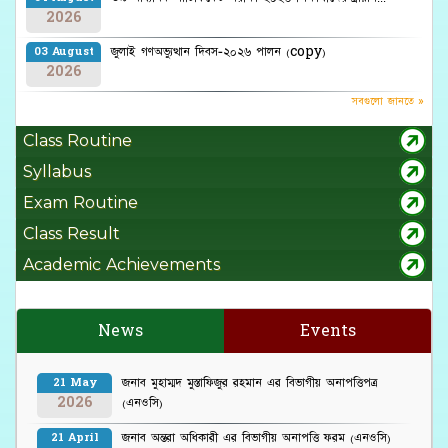
2026
জুলাই গণঅভ্যুত্থান দিবস-২০২৬ পালন (copy)
03 August
2026
সবগুলো জানতে »
Class Routine
Syllabus
Exam Routine
Class Result
Academic Achievements
News
Events
জনাব মুহাম্মদ মুস্তাফিজুর রহমান এর বিভাগীয় অনাপত্তিপত্র
21 May
2026
(এনওসি)
জনাব অন্তরা অধিকারী এর বিভাগীয় অনাপত্তি ফরম (এনওসি)
21 April