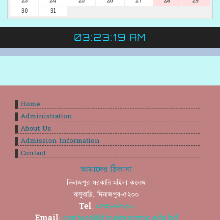
23
24
25
26
27
28
29
30
31
03:23:19 AM
Home
Administration
About Us
Admission Information
Contact
আমাদের ঠিকানা
দিনাজপুর সরকারি মহিলা কলেজ
বালুবাড়ি, দিনাজপুর-৫২০০
Tel:
০৫৩১-৬৫০১০
Email:
contact@dinajpurgmc.edu.bd